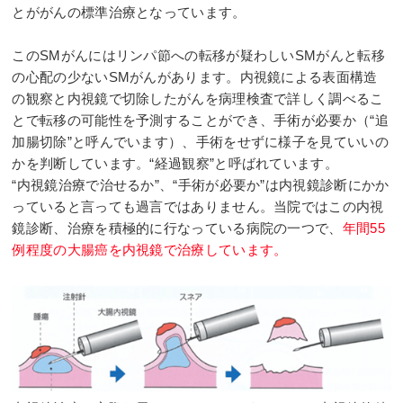
とががんの標準治療となっています。
このSMがんにはリンパ節への転移が疑わしいSMがんと転移
の心配の少ないSMがんがあります。内視鏡による表面構造
の観察と内視鏡で切除したがんを病理検査で詳しく調べるこ
とで転移の可能性を予測することができ、手術が必要か（“追
加腸切除”と呼んでいます）、手術をせずに様子を見ていいの
かを判断しています。“経過観察”と呼ばれています。
“内視鏡治療で治せるか”、“手術が必要か”は内視鏡診断にかか
っていると言っても過言ではありません。当院ではこの内視
鏡診断、治療を積極的に行なっている病院の一つで、
年間55
例程度の大腸癌を内視鏡で治療しています。