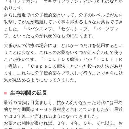
「イリノテカン」「オキサリプラチン」といったものなどが
あります。
さらに最近では分子標的薬といって、分子のレベルでがんを
攻撃してがんが増殖していく事を抑えるようなお薬もでてき
ました。「ベバシズマブ」「セツキシマブ」「パニツブマ
ブ」といったものが代表的なものになります。
大腸がんの治療の場合には、どれか一つだけを使用するとい
うことは少なく、これらのお薬をいくつか組み合わせて使う
ことが多いです。「ＦＯＬＦＯＸ療法」とか「ＦＯＬＦＩＲ
Ｉ療法」、「ＣａｐｅＯＸ療法」といった投与の方法があり
ます。これらに分子標的薬をプラスして行うことでさらに効
果が見込めるようになってきました。
■
生存期間の延長
最近の進歩は目覚ましく、抗がん剤がなかった時代には平均
的な生存期間は４～６ヶ月程度と言われていましたが、最近
では２年以上と言われるようになってきました。
お薬との相性が良ければ、３年、４年、５年、それ以上、お