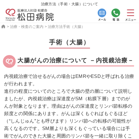
治療方法（手術・大腸）について
>
治療・検査のご案内
>
治療方法手術（大腸）
手術（大腸）
大腸がんの治療について －内視鏡治療－
内視鏡治療で治せるがんの場合はEMRやESDと呼ばれる治療
が行われます。
進行の程度についてのところで大腸の壁の層について説明し
ましたが、内視鏡治療は深達度がSM（粘膜下層）までのが
んが対象となります。理由はがんの深達度とリンパ節転移の
頻度との関係にあります。がんは深くもぐればもぐるほど
（“しんじゅん”とも呼びます）リンパ節への転移の可能性が
高くなるのです。SM層よりも深くもぐっている場合には手
術でがんのできた大腸と周囲のリンパ節を一緒に取り除くこ