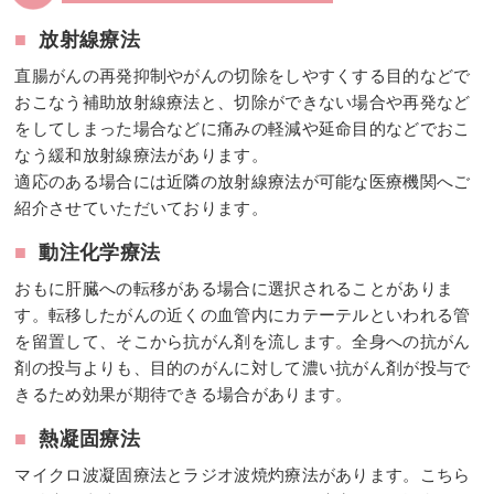
■
放射線療法
直腸がんの再発抑制やがんの切除をしやすくする目的などで
おこなう補助放射線療法と、切除ができない場合や再発など
をしてしまった場合などに痛みの軽減や延命目的などでおこ
なう緩和放射線療法があります。
適応のある場合には近隣の放射線療法が可能な医療機関へご
紹介させていただいております。
■
動注化学療法
おもに肝臓への転移がある場合に選択されることがありま
す。転移したがんの近くの血管内にカテーテルといわれる管
を留置して、そこから抗がん剤を流します。全身への抗がん
剤の投与よりも、目的のがんに対して濃い抗がん剤が投与で
きるため効果が期待できる場合があります。
■
熱凝固療法
マイクロ波凝固療法とラジオ波焼灼療法があります。こちら