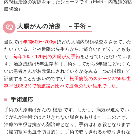
内視鏡治療の実際を示したシェーマです（EMR：内視鏡的粘
膜切除）
大腸がんの治療 －手術－
当院では
年間600〜700例
ほどの大腸内視鏡検査をさせていた
だいていることや近隣の先生方からご紹介いただくこともあ
り、
毎年100～120例の大腸がん手術
をさせていただいていま
す。治療成績は5年生存率（手術をしてから5年後にどれぐら
いの患者さんがお元気にされているかをみる一つの指標）で
評価することが多いのですが、
松田病院のステージ2の5年生
存率は86.2％で他施設と比べて遜色のない結果でした。
■
手術適応
手術の大原則はがんの“根治”です。しかし、病気が進んでい
てがんが手術ではとりきれない場合もあります。このとき、
治療の主役は抗がん剤治療となり、手術はわき役となります
（腸閉塞や出血予防目的）。手術で取りきれるか取りきれな