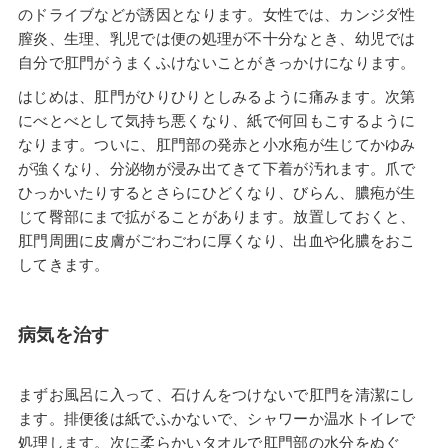
のドライブなどが誘因となります。女性では、カンジダ性
膣炎、生理、乳児では便の処理が不十分なとき、幼児では
自分で肛門がうまくふけないことがきっかけになります。
はじめは、肛門がひりひりとしみるように痛みます。次第
にべとべとして気持ち悪くなり、紙で何回もこするように
なります。ついに、肛門部の発赤と小水疱が生じてかゆみ
が強くなり、分泌物が浸み出てきて下着が汚れます。爪で
ひっかいたりするとさらにひどくなり、びらん、膿疱が生
じて臀部にまで拡がることがあります。放置しておくと、
肛門周囲に皮膚がごわごわに厚くなり、出血や化膿をおこ
してきます。
病気を治す
まずお風呂に入って、石けんをつけないで肛門を清潔にし
ます。排便後は紙でふかないで、シャワーか温水トイレで
処理します。次に柔らかいタオルで肛門部の水分をぬぐ